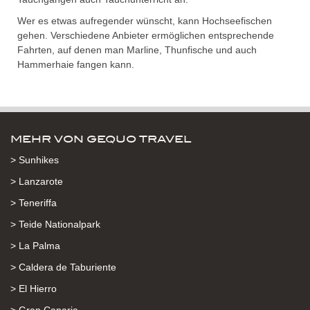
Wer es etwas aufregender wünscht, kann Hochseefischen
gehen. Verschiedene Anbieter ermöglichen entsprechende
Fahrten, auf denen man Marline, Thunfische und auch
Hammerhaie fangen kann.
MEHR VON GEQUO TRAVEL
> Sunhikes
> Lanzarote
> Teneriffa
> Teide Nationalpark
> La Palma
> Caldera de Taburiente
> El Hierro