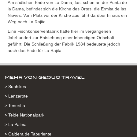
Am südlichen Ende von La Dama, fast schon an der Punta de
la Dama, befindet sich die Kirche des Ortes, die Ermita de las
Nieves. Vom Platz vor der Kirche aus führt darüber hinaus ein
Weg nach La Rajita.
Eine Fischkonservenfabrik hatte hier im vergangenen
Jahrhundert zur Entstehung einer lebendigen Ortschaft
geführt. Die Schließung der Fabrik 1984 bedeutete jedoch
auch das Ende für La Rajita.
MEHR VON GEQUO TRAVEL
> Sunhikes
> Lanzarote
> Teneriffa
> Teide Nationalpark
> La Palma
> Caldera de Taburiente